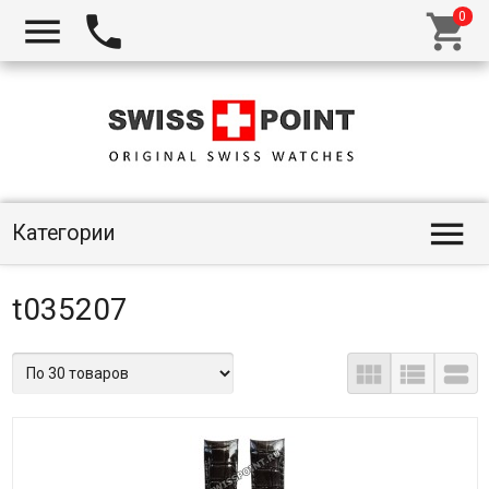




Категории
t035207


