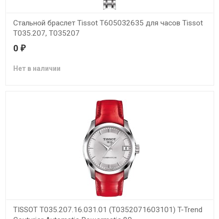
Стальной браслет Tissot T605032635 для часов Tissot
T035.207, T035207
0
₽
Оригинальный стальной браслет Tissot T605032635 для часов
Tissot T035.207, T035207
Нет в наличии
TISSOT T035.207.16.031.01 (T0352071603101) T-Trend