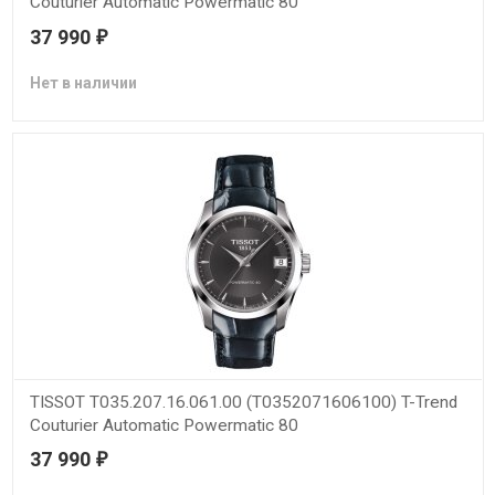
Couturier Automatic Powermatic 80
37 990
₽
Нет в наличии
TISSOT T035.207.16.061.00 (T0352071606100) T-Trend
Couturier Automatic Powermatic 80
37 990
₽