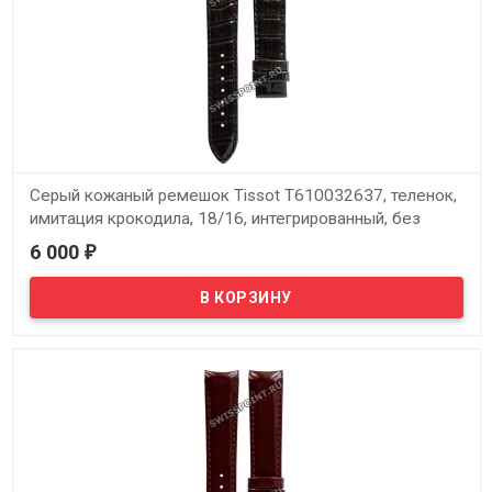
Серый кожаный ремешок Tissot T610032637, теленок,
имитация крокодила, 18/16, интегрированный, без
замка, Tissot T610032637 Couturier T035.207,
6 000
₽
T035207A
В наличии
Оригинальный серый кожаный ремешок Tissot T610032637,
теленок, имитация крокодила, 18/16, интегрированный, без
замка, Tissot T610032637 Couturier T035.207, T035207A