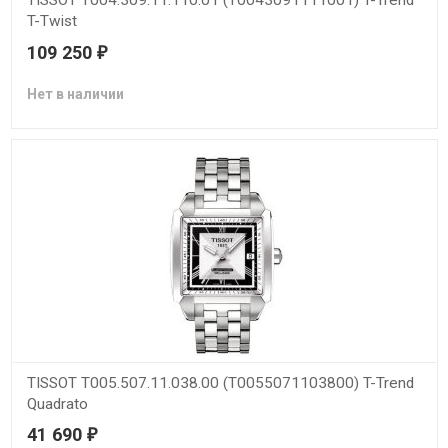
TISSOT T004.309.11.110.01 (T0043091111001) T-Trend
T-Twist
109 250
₽
Нет в наличии
TISSOT T005.507.11.038.00 (T0055071103800) T-Trend
Quadrato
41 690
₽