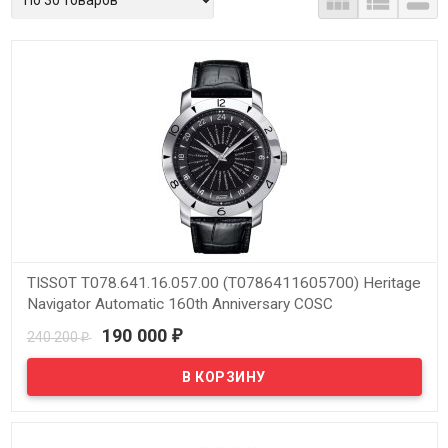



TISSOT T078.641.16.057.00 (T0786411605700) Heritage
Navigator Automatic 160th Anniversary COSC
Chronometer
190 000
240 200
₽
₽
В наличии