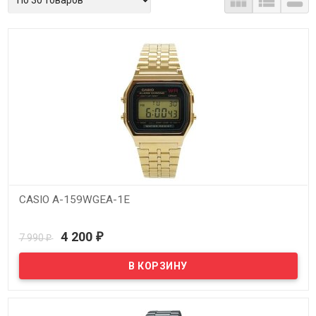



CASIO A-159WGEA-1E
В наличии
4 200
7 990
₽
₽