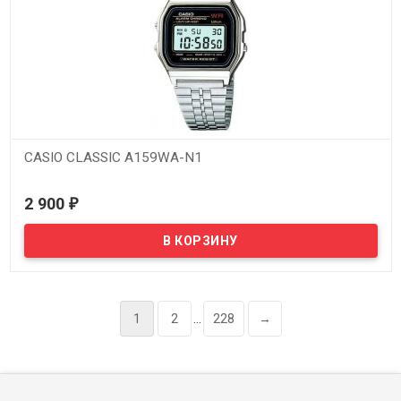
CASIO CLASSIC A159WA-N1
В наличии
2 900
₽
1
2
...
228
→