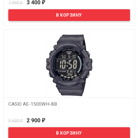
3 400
7 990
₽
₽
CASIO AE-1500WH-8B
В наличии
2 900
5 690
₽
₽