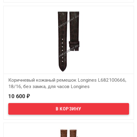
L682100664, теленок, 18/16, без замка, для часов Longines
Presence L4.720.2, L4.721.2
Коричневый кожаный ремешок Longines L682100666,
18/16, без замка, для часов Longines
10 600
₽
В наличии
Оригинальный коричневый кожаный ремешок Longines
L682100666, 18/16, без замка, для часов Longines