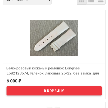



Бело-розовый кожаный ремешок Longines
L682123674, теленок, лаковый, 26/22, без замка, для
часов Longines DolceVita L5.686.0, L5.686.4, L5.687.4
6 000
₽
В наличии
Оригинальный бело-розовый кожаный ремешок Longines
L682123674, теленок, лаковый, 26/22, без замка, для часов
Longines DolceVita L5.686.0, L5.686.4, L5.687.4