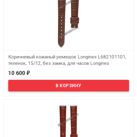
Коричневый кожаный ремешок Longines L682101101,
теленок, 15/12, без замка, для часов Longines
DolceVita Classic L5.155.0, L5.155.4
10 600
₽
В наличии
Оригинальный коричневый кожаный ремешок Longines
L682101101, теленок, 15/12, без замка, для часов Longines
DolceVita Classic L5.155.0, L5.155.4