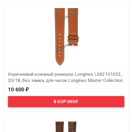
Presence L4.720.2, L4.721.2, L4.721.4
Коричневый кожаный ремешок Longines L682101052,
20/18, без замка, для часов Longines Master Collection
L2.628.4, L2.628.6, L2.628.8, L2.631.4, L2.669.4
10 600
₽
В наличии
Оригинальный коричневый кожаный ремешок Longines
L682101052, 20/18, без замка, для часов Longines Master
Collection L2.628.4, L2.628.6, L2.628.8, L2.631.4, L2.669.4