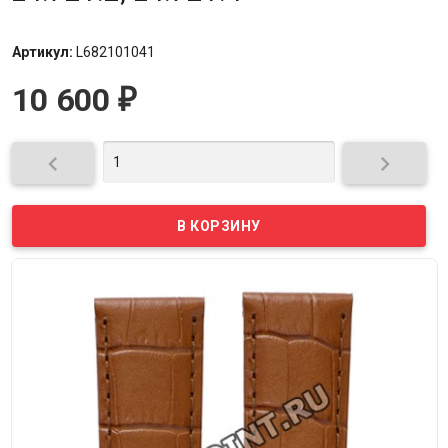
Артикул:
L682101041
10 600
₽

