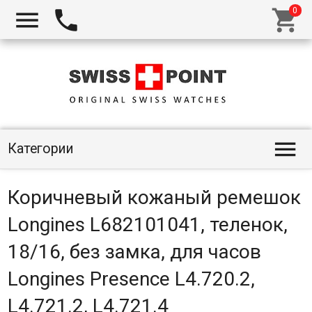




Категории
Коричневый кожаный ремешок
Longines L682101041, теленок,
18/16, без замка, для часов
Longines Presence L4.720.2,
L4.721.2, L4.721.4