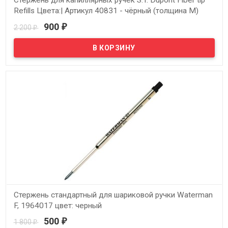
Стержень для капиллярных ручек S.T. Dupont Fiber tip
Refills Цвета:| Артикул 40831 - чёрный (толщина M)
900
2 200
₽
₽
В наличии
Стержень стандартный для шариковой ручки Waterman
F, 1964017 цвет: черный
500
1 800
₽
₽
В наличии