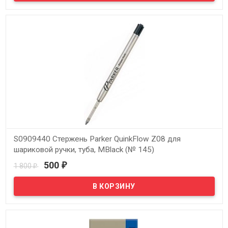
S0909440 Стержень Parker QuinkFlow Z08 для
шариковой ручки, туба, MBlack (№ 145)
500
1 800
₽
₽
В наличии