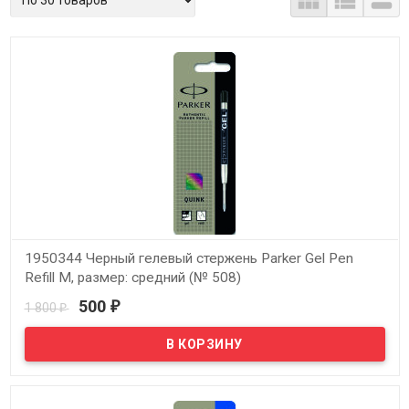



1950344 Черный гелевый стержень Parker Gel Pen
Refill M, размер: средний (№ 508)
500
1 800
₽
₽
В наличии