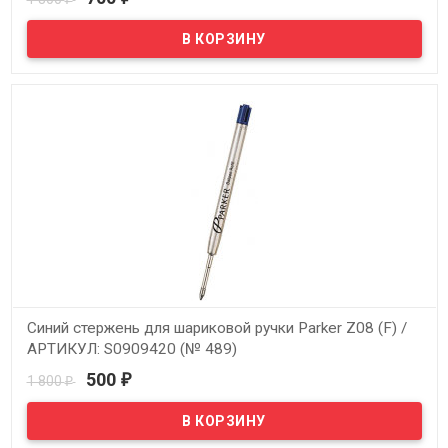
В наличии
Синий Parker Стержень для ручки-роллера, M, синий
Синий стержень для шариковой ручки Parker Z08 (F) /
АРТИКУЛ: S0909420 (№ 489)
500
1 800
₽
₽
В наличии