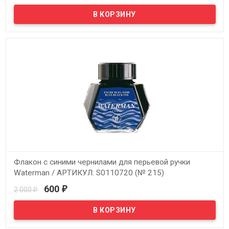
Стержень стандартный для шариковой ручки Waterman F,
1964017 цвет: черный
Флакон с синими чернилами для перьевой ручки
Waterman / АРТИКУЛ: S0110720 (№ 215)
600
2 000
₽
₽
В наличии