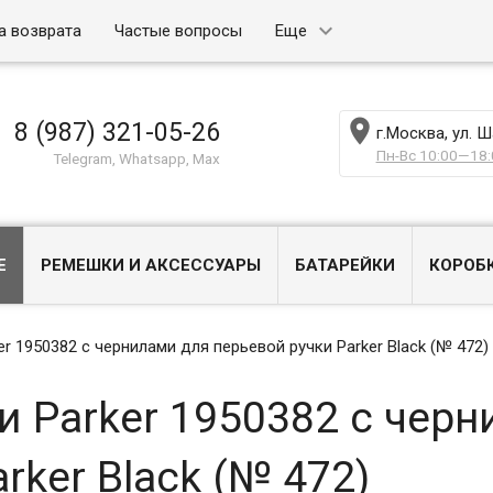
а возврата
Частые вопросы
Еще

8 (987) 321-05-26
г.Москва, ул. 
Пн-Вс 10:00—18:
Telegram, Whatsapp, Max
Е
РЕМЕШКИ И АКСЕССУАРЫ
БАТАРЕЙКИ
КОРОБ
r 1950382 с чернилами для перьевой ручки Parker Black (№ 472)
 Parker 1950382 с черн
rker Black (№ 472)