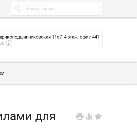

Шарикоподшипниковская 11с7, 4 этаж, офис 441
00
i
КИ
илами для


