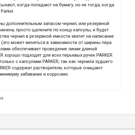
сыхают, когда попадают на бумагу, но не тогда, когда
Parker.
ны дополнительным запасом чернил, или резервной
жнена, просто щелкните по концу капсулы, и будет
тва чернил в резервной емкости хватит на написание
(это может меняться в зависимости от ширины пера
нилами обеспечивает проведение линии длиной
ER хорошо подходят для всех перьевых ручек PARKER.
только с капсулами PARKER, так как чернила худшего
PARKER содержат растворители, которые очищают
 минимуму забивание и коррозию.
ла