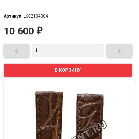
Артикул:
L682104084
10 600
₽

