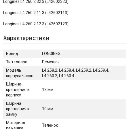
Longines L4.260.2.32.3 (L42602323)
Longines L4.260.2.11.3 (L42602113)
Longines L4.260.2.12.3 (L42602123)
Характеристики
Бренд
LONGINES
Тип товара
Ремешок
Модель
L4.258.2, L4.258.4, L4.259.2, L4.259.4,
корпуса часов
L4.260.2, L4.260.4
Ширина
крепления к
13 мм
корпусу
Ширина
крепления к
10 мм
замку
Материал
Теленок
ремешка