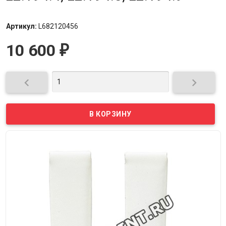
Артикул:
L682120456
10 600
₽

