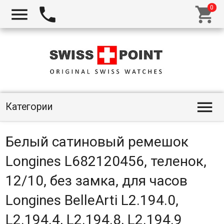




Категории
Белый сатиновый ремешок
Longines L682120456, теленок,
12/10, без замка, для часов
Longines BelleArti L2.194.0,
L2.194.4, L2.194.8, L2.194.9