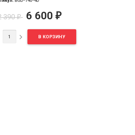
тикул:
BGD-140-4D
6 600
₽
2 390
₽

