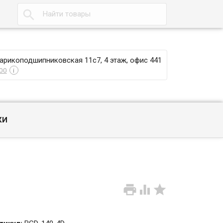

Шарикоподшипниковская 11с7, 4 этаж, офис 441
00
i
КИ


