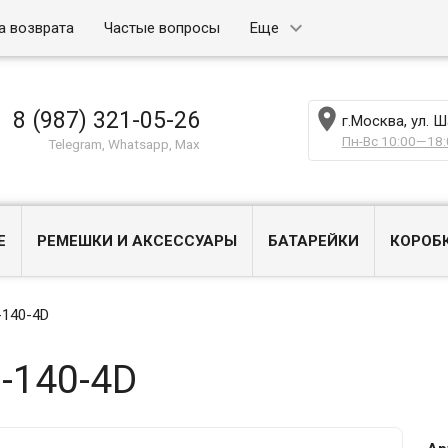
а возврата
Частые вопросы
Еще

8 (987) 321-05-26
г.Москва, ул. 
Пн-Вс 10:00—18:
Telegram, Whatsapp, Max
Е
РЕМЕШКИ И АКСЕССУАРЫ
БАТАРЕЙКИ
КОРОБ
-140-4D
-140-4D