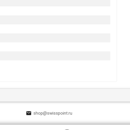

shop@swisspoint.ru