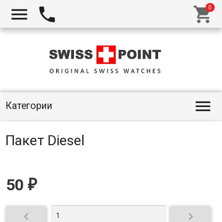




Категории
Пакет Diesel
50
₽

