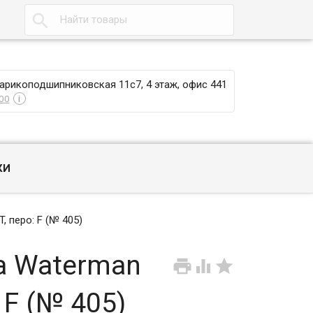

Шарикоподшипниковская 11с7, 4 этаж, офис 441
00
i
КИ
, перо: F (№ 405)
а Waterman



 F (№ 405)