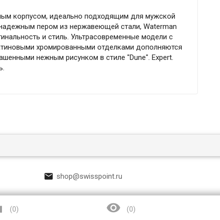
ным корпусом, идеально подходящим для мужской
и надежным пером из нержавеющей стали, Waterman
гинальность и стиль. Ультрасовременные модели с
сатиновыми хромированными отделками дополняются
шенными нежным рисунком в стиле "Dune". Expert.
ь.

shop@swisspoint.ru


(
0
)
(
0
)