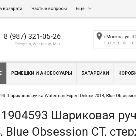
а возврата
Частые вопросы
Еще

8 (987) 321-05-26
г.Москва, ул. 
Пн-Вс 10:00—18:
Telegram, Whatsapp, Max
Е
РЕМЕШКИ И АКСЕССУАРЫ
БАТАРЕЙКИ
КОРОБ
 Шариковая ручка Waterman Expert Deluxe 2014, Blue Obsession
1904593 Шариковая руч
4, Blue Obsession CT, ст