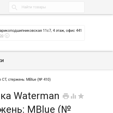

Шарикоподшипниковская 11с7, 4 этаж, офис 441
00
i
КИ
 CT, стержень: MBlue (№ 410)
ка Waterman



ержень: MBlue (№