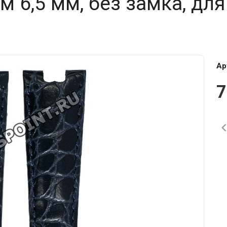
 6,5 мм, без замка, для
Ар
7