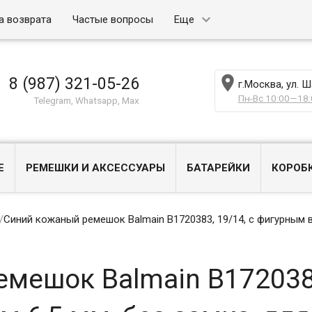
а возврата
Частые вопросы
Еще

8 (987) 321-05-26
г.Москва, ул. 
Пн-Вс 10:00—18:
Telegram, Whatsapp, Max
Е
РЕМЕШКИ И АКСЕССУАРЫ
БАТАРЕЙКИ
КОРОБ
/
Синий кожаный ремешок Balmain B1720383, 19/14, с фигурным в
мешок Balmain B1720383