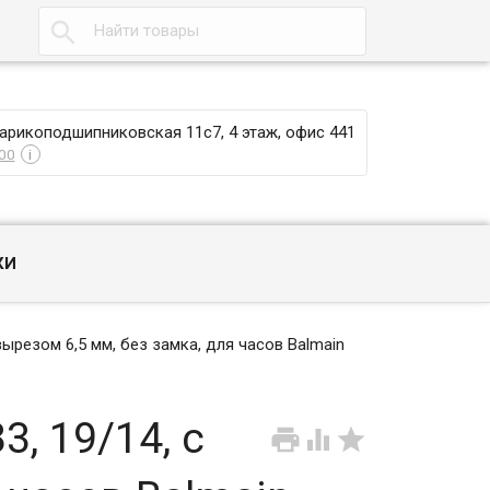

Шарикоподшипниковская 11с7, 4 этаж, офис 441
00
i
КИ
ырезом 6,5 мм, без замка, для часов Balmain
, 19/14, с


