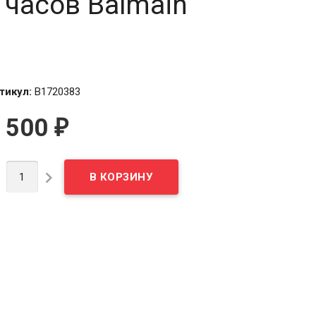
 часов Balmain
тикул:
B1720383
 500
₽

