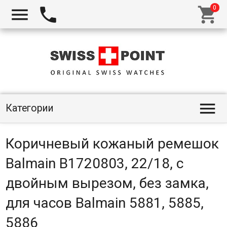




Категории
Коричневый кожаный ремешок
Balmain B1720803, 22/18, с
двойным вырезом, без замка,
для часов Balmain 5881, 5885,
5886