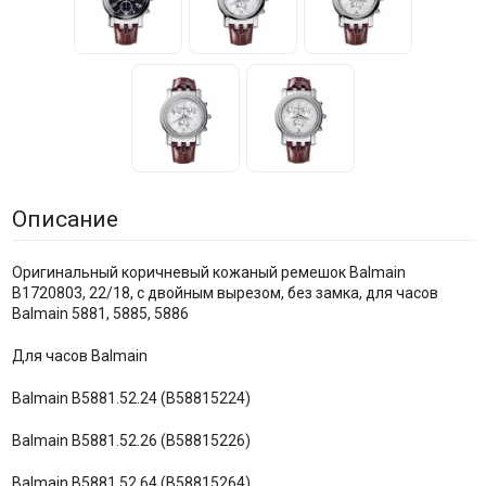
Описание
Оригинальный коричневый кожаный ремешок Balmain
B1720803, 22/18, с двойным вырезом, без замка, для часов
Balmain 5881, 5885, 5886
Для часов Balmain
Balmain B5881.52.24 (B58815224)
Balmain B5881.52.26 (B58815226)
Balmain B5881.52.64 (B58815264)