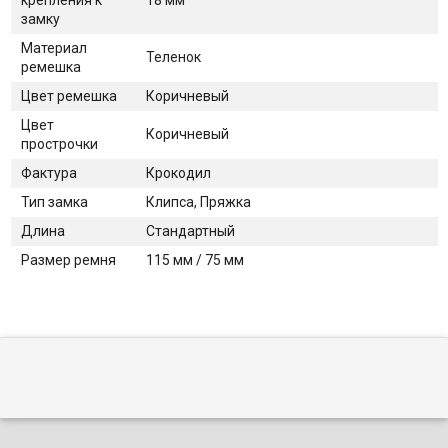
крепления к
18 мм
замку
Материал
Теленок
ремешка
Цвет ремешка
Коричневый
Цвет
Коричневый
прострочки
Фактура
Крокодил
Тип замка
Клипса, Пряжка
Длина
Стандартный
Размер ремня
115 мм / 75 мм