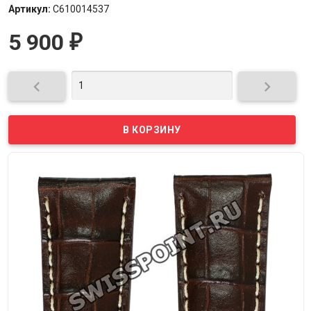
Артикул:
C610014537
5 900
₽

