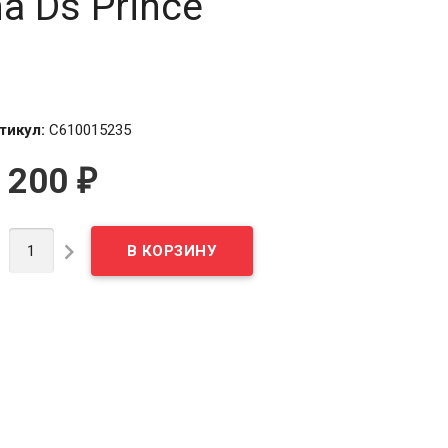
na Ds Prince
тикул:
C610015235
 200
₽

