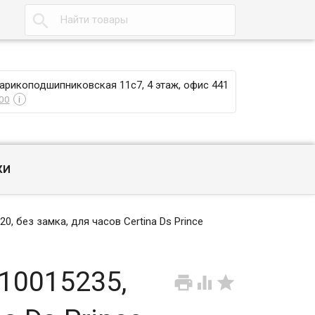

Шарикоподшипниковская 11с7, 4 этаж, офис 441
00
i
КИ
, без замка, для часов Certina Ds Prince
10015235,


