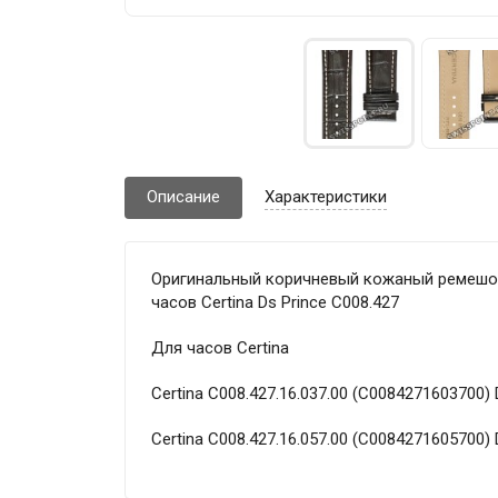
Описание
Характеристики
Оригинальный коричневый кожаный ремешок C
часов Certina Ds Prince C008.427
Для часов Certina
Certina C008.427.16.037.00 (C0084271603700) 
Certina C008.427.16.057.00 (C0084271605700) 