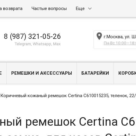
а возврата
Частые вопросы
Еще

8 (987) 321-05-26
г.Москва, ул. 
Пн-Вс 10:00—18:
Telegram, Whatsapp, Max
Е
РЕМЕШКИ И АКСЕССУАРЫ
БАТАРЕЙКИ
КОРОБ
/
Коричневый кожаный ремешок Certina C610015235, теленок, 22/20
ый ремешок Certina C6