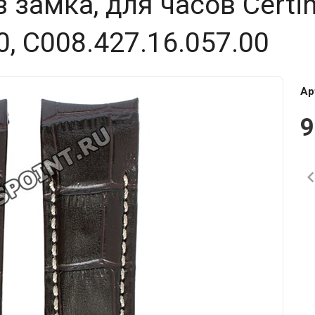
з замка, для часов Certi
0, C008.427.16.057.00
Ар
9