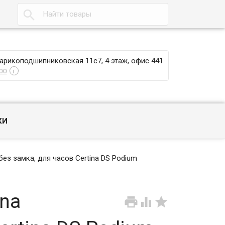

Шарикоподшипниковская 11с7, 4 этаж, офис 441
00
i
КИ
ез замка, для часов Certina DS Podium
na


