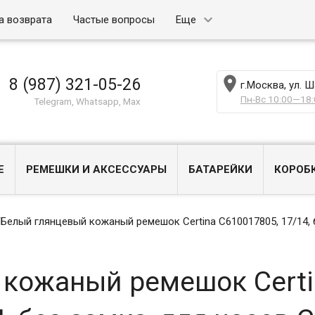
а возврата
Частые вопросы
Еще

8 (987) 321-05-26
г.Москва, ул. 
Пн-Вс 10:00—18:
Telegram, Whatsapp, Max
Е
РЕМЕШКИ И АКСЕССУАРЫ
БАТАРЕЙКИ
КОРОБ
/
Белый глянцевый кожаный ремешок Certina C610017805, 17/14, б
 кожаный ремешок Certi