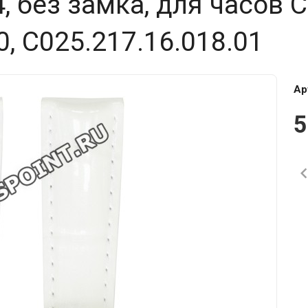
, без замка, для часов 
0, C025.217.16.018.01
Ар
5