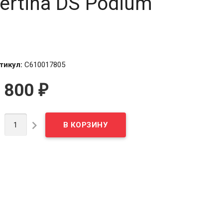
Certina DS Podium
тикул:
C610017805
 800
₽

