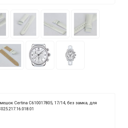
шок Certina C610017805, 17/14, без замка, для
C025.217.16.018.01