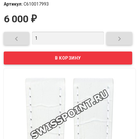
Артикул:
C610017993
6 000
₽

