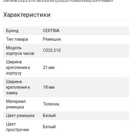
Certina C025.510.36.033.00 (C0255103603300) DS Podium
Характеристики
Бренд
CERTINA
Тип товара
Ремешок
Модель
C025.510
корпуса часов
Ширина
крепления к
21 мм
корпусу
Ширина
крепления к
18 мм
замку
Материал
Теленок
ремешка
Цвет ремешка
Белый
Цвет
Белый
прострочки