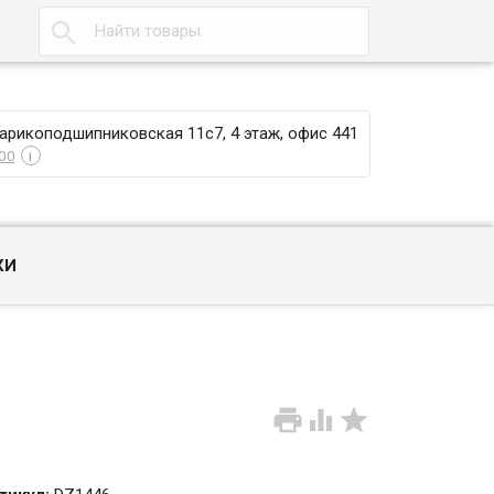

Шарикоподшипниковская 11с7, 4 этаж, офис 441
00
i
КИ


