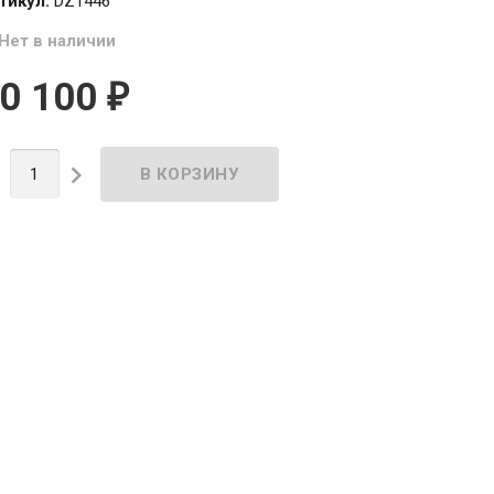
тикул:
DZ1446
Нет в наличии
0 100
₽

