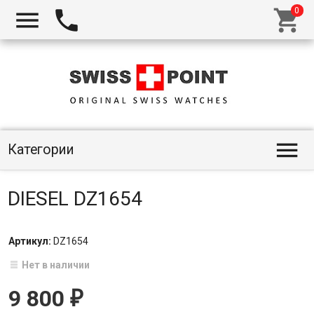




Категории
DIESEL DZ1654
Артикул:
DZ1654
Нет в наличии
9 800
₽