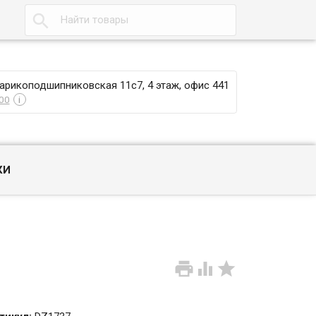

Шарикоподшипниковская 11с7, 4 этаж, офис 441
00
i
КИ


