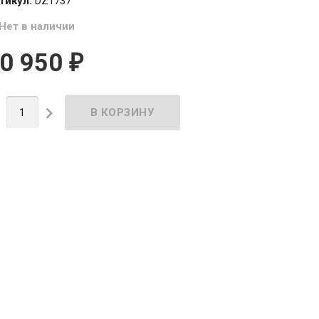
тикул:
DZ1737
Нет в наличии
0 950
₽

