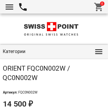




Категории
ORIENT FQC0N002W /
QC0N002W
Артикул:
FQC0N002W
14 500
₽