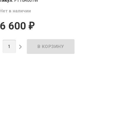
тикул:
FTT0R001W
Нет в наличии
6 600
₽

