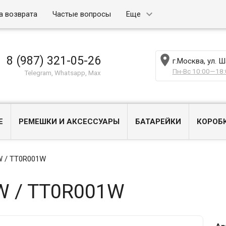
а возврата
Частые вопросы
Еще

8 (987) 321-05-26
г.Москва, ул. 
Пн-Вс 10:00—18:
Telegram, Whatsapp, Max
Е
РЕМЕШКИ И АКСЕССУАРЫ
БАТАРЕЙКИ
КОРОБ
W / TT0R001W
W / TT0R001W