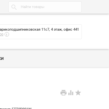

Шарикоподшипниковская 11с7, 4 этаж, офис 441
00
i
КИ


