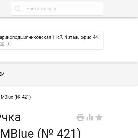

Шарикоподшипниковская 11с7, 4 этаж, офис 441
00
i
КИ
 MBlue (№ 421)
учка



 MBlue (№ 421)