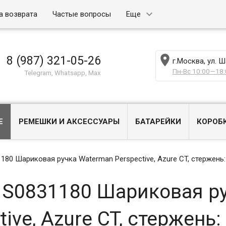
а возврата
Частые вопросы
Еще

8 (987) 321-05-26
г.Москва, ул. 
Пн-Вс 10:00—18:
Telegram, Whatsapp, Max
Е
РЕМЕШКИ И АКСЕССУАРЫ
БАТАРЕЙКИ
КОРОБ
0 Шариковая ручка Waterman Perspective, Azure CT, стержень:
S0831180 Шариковая р
ive, Azure CT, стержень: