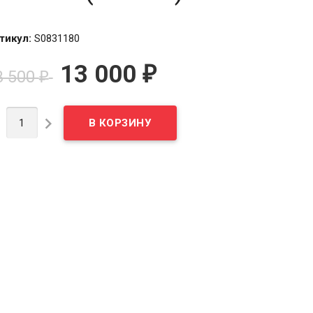
тикул:
S0831180
13 000
₽
3 500
₽

