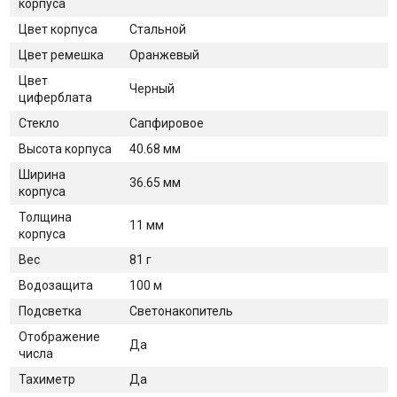
корпуса
Цвет корпуса
Стальной
Цвет ремешка
Оранжевый
Цвет
Черный
циферблата
Стекло
Сапфировое
Высота корпуса
40.68 мм
Ширина
36.65 мм
корпуса
Толщина
11 мм
корпуса
Вес
81 г
Водозащита
100 м
Подсветка
Светонакопитель
Отображение
Да
числа
Тахиметр
Да