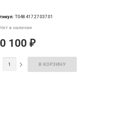
тикул:
T048.417.27.037.01
Нет в наличии
0 100
₽

