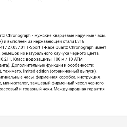
uartz Chronograph - мужские кварцевые наручные часы.
мм) и выполнен из нержавеющей стали L316
17.27.037.01 T-Sport T-Race Quartz Chronograph имеет
 ремешок из натурального каучука черного цвета,
0.211. Класс водозащиты: 100 м / 10 АТМ
анга). Дополнительные функции и особенности:
тахиметр, limited edition (ограниченный выпуск).
игинальные часы, фирменная коробка, инструкция,
е, миникаталог, замшевый фирменный чехол черного
 кассовый и товарный чеки. Международная гарантия