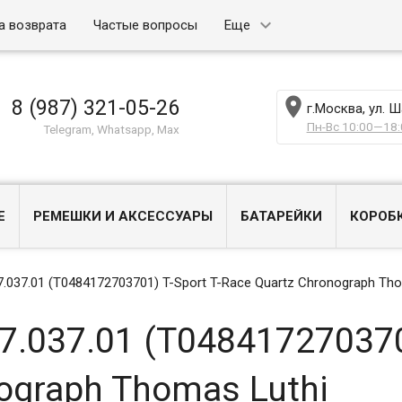
а возврата
Частые вопросы
Еще

8 (987) 321-05-26
г.Москва, ул. 
Пн-Вс 10:00—18:
Telegram, Whatsapp, Max
Е
РЕМЕШКИ И АКСЕССУАРЫ
БАТАРЕЙКИ
КОРОБ
7.037.01 (T0484172703701) T-Sport T-Race Quartz Chronograph Th
7.037.01 (T0484172703701
ograph Thomas Luthi