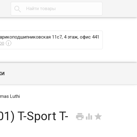

Шарикоподшипниковская 11с7, 4 этаж, офис 441
00
i
КИ
omas Luthi
) T-Sport T-


