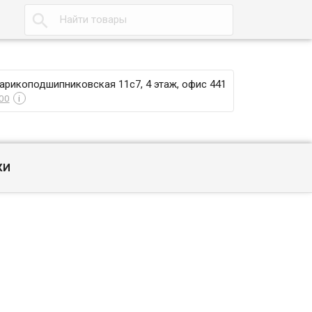

Шарикоподшипниковская 11с7, 4 этаж, офис 441
00
i
КИ