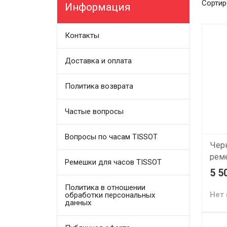
Сортир
Информация
Контакты
Доставка и оплата
Политика возврата
Частые вопросы
Вопросы по часам TISSOT
Чер
реме
Ремешки для часов TISSOT
T610
5 5
22/2
Политика в отношении
часо
Нет 
обработки персональных
данных
T106
Ориг