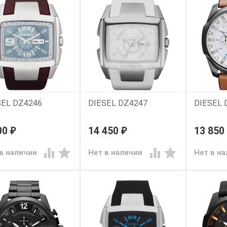
SEL DZ4246
DIESEL DZ4247
DIESEL 
00
14 450
13 850
₽
₽




в наличии
Нет в наличии
Нет в н