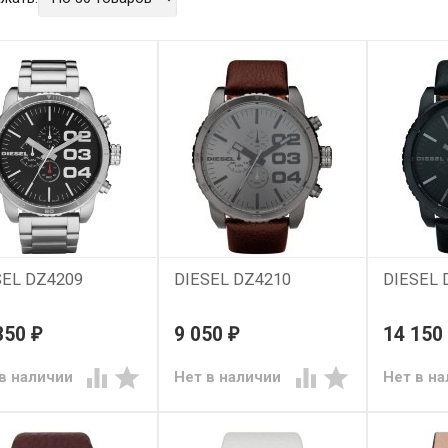
SEL DZ4209
DIESEL DZ4210
DIESEL 
350
9 050
14 150
₽
₽




в наличии
Нет в наличии
Нет в н