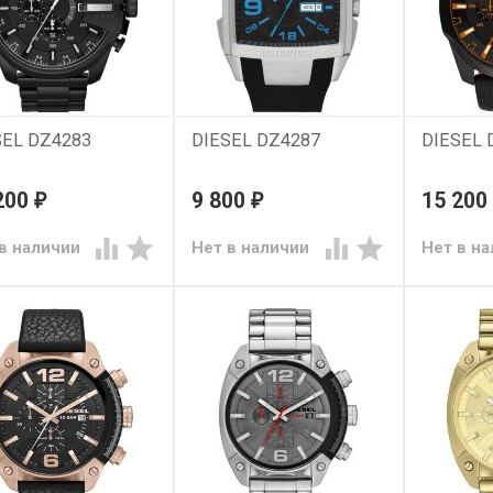
SEL DZ4283
DIESEL DZ4287
DIESEL 
200
9 800
15 200
₽
₽




в наличии
Нет в наличии
Нет в н