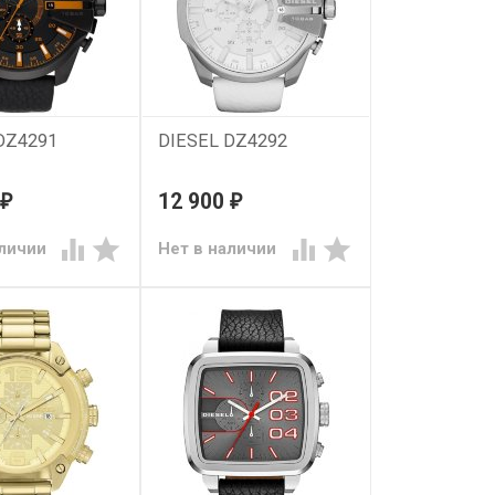
DZ4291
DIESEL DZ4292
12 900
₽
₽




аличии
Нет в наличии