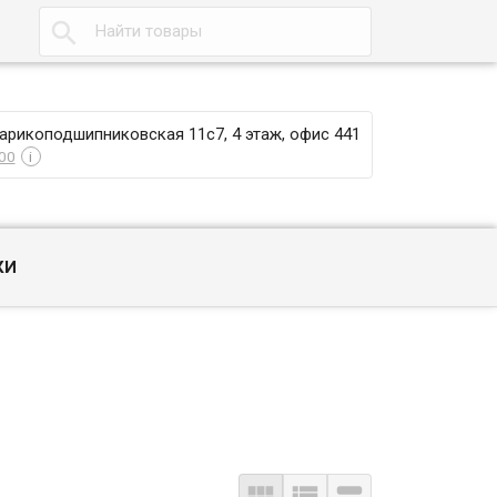

Шарикоподшипниковская 11с7, 4 этаж, офис 441
00
i
КИ


