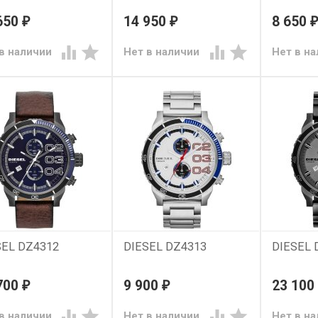
650
14 950
8 650
₽
₽
₽




в наличии
Нет в наличии
Нет в н
SEL DZ4312
DIESEL DZ4313
DIESEL 
700
9 900
23 100
₽
₽




в наличии
Нет в наличии
Нет в н