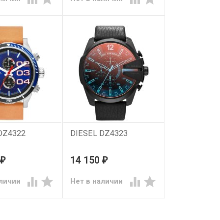
DZ4322
DIESEL DZ4323
14 150
₽
₽




аличии
Нет в наличии