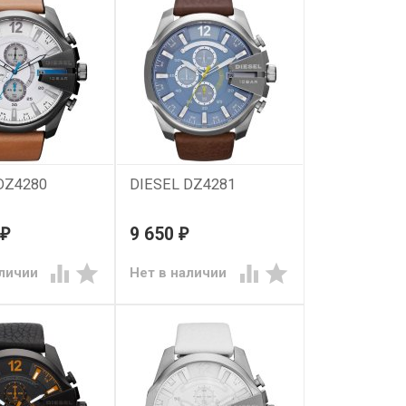
DZ4280
DIESEL DZ4281
9 650
₽
₽




аличии
Нет в наличии