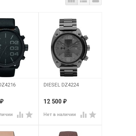
DZ4216
DIESEL DZ4224
12 500
₽
₽




аличии
Нет в наличии