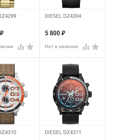
DZ4299
DIESEL DZ4304
5 800
₽
₽




аличии
Нет в наличии
DZ4310
DIESEL DZ4311