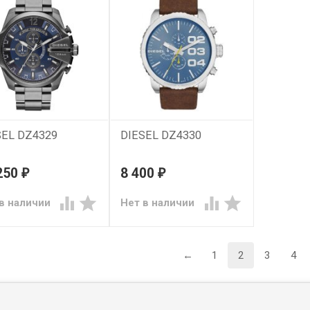
SEL DZ4329
DIESEL DZ4330
250
8 400
₽
₽




в наличии
Нет в наличии
←
1
2
3
4