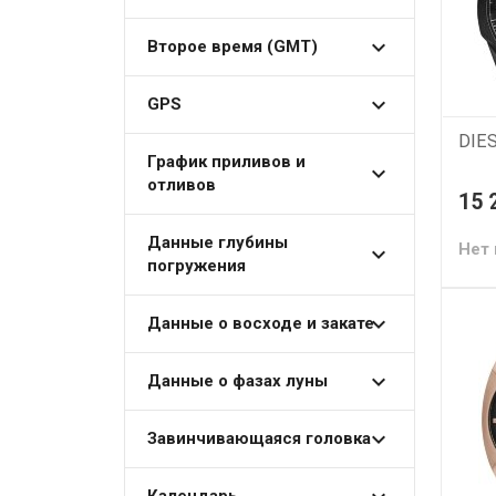
Второе время (GMT)
GPS
DIE
График приливов и
отливов
15 
Данные глубины
Нет 
погружения
Данные о восходе и закате
Данные о фазах луны
Завинчивающаяся головка