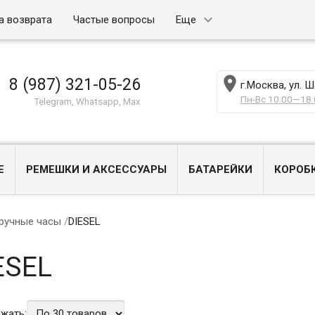
а возврата
Частые вопросы
Еще

8 (987) 321-05-26
г.Москва, ул. 
Пн-Вс 10:00—18:
Telegram, Whatsapp, Max
Е
РЕМЕШКИ И АКСЕССУАРЫ
БАТАРЕЙКИ
КОРОБ
ручные часы
/
DIESEL
ESEL
жать: