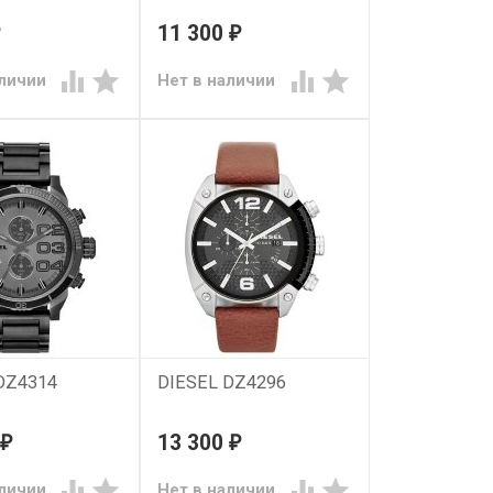
11 300
₽




аличии
Нет в наличии
DZ4314
DIESEL DZ4296
13 300
₽
₽




аличии
Нет в наличии