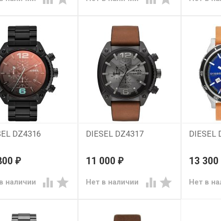
SEL DZ4316
DIESEL DZ4317
DIESEL 
800
11 000
13 300
₽
₽




в наличии
Нет в наличии
Нет в н