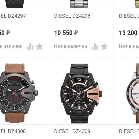
SEL DZ4297
DIESEL DZ4298
DIESEL 
50
10 550
13 200
₽
₽




в наличии
Нет в наличии
Нет в н
SEL DZ4306
DIESEL DZ4309
DIESEL 